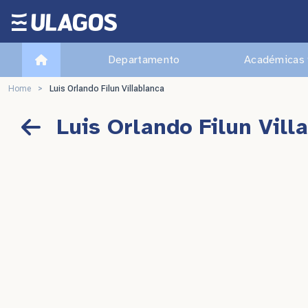
Ulagos Template
Departamento
Académicas 
Home
>
Luis Orlando Filun Villablanca
Luis Orlando Filun Vill