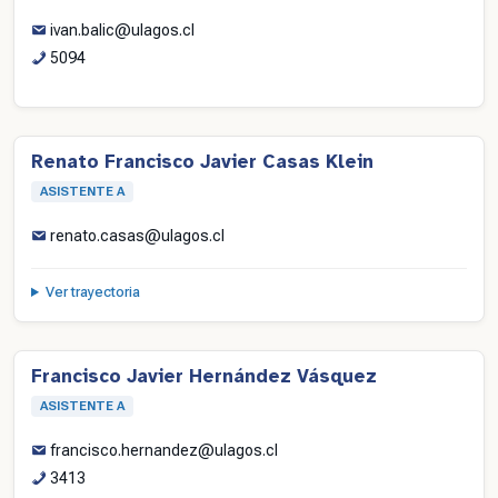
ivan.balic@ulagos.cl
5094
Renato Francisco Javier Casas Klein
ASISTENTE A
renato.casas@ulagos.cl
Ver trayectoria
Francisco Javier Hernández Vásquez
ASISTENTE A
francisco.hernandez@ulagos.cl
3413