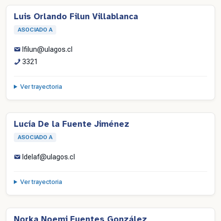
Luis Orlando Filun Villablanca
ASOCIADO A
lfilun@ulagos.cl
3321
Ver trayectoria
Lucía De la Fuente Jiménez
ASOCIADO A
ldelaf@ulagos.cl
Ver trayectoria
Norka Noemi Fuentes González