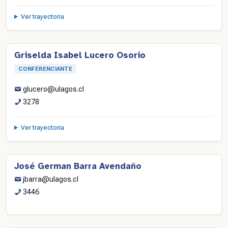
Ver trayectoria
Griselda Isabel Lucero Osorio
CONFERENCIANTE
glucero@ulagos.cl
3278
Ver trayectoria
José German Barra Avendaño
jbarra@ulagos.cl
3446