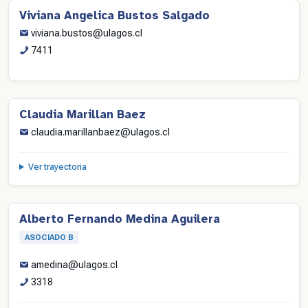
Viviana Angelica Bustos Salgado
viviana.bustos@ulagos.cl
7411
Claudia Marillan Baez
claudia.marillanbaez@ulagos.cl
Ver trayectoria
Alberto Fernando Medina Aguilera
ASOCIADO B
amedina@ulagos.cl
3318