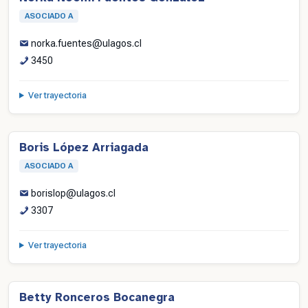
ASOCIADO A
norka.fuentes@ulagos.cl
3450
Ver trayectoria
Boris López Arriagada
ASOCIADO A
borislop@ulagos.cl
3307
Ver trayectoria
Betty Ronceros Bocanegra