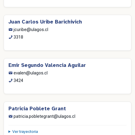
Juan Carlos Uribe Barichivich
jcuribe@ulagos.cl
3318
Emir Segundo Valencia Aguilar
evalen@ulagos.cl
3424
Patricia Poblete Grant
patricia.pobletegrant@ulagos.cl
Ver trayectoria