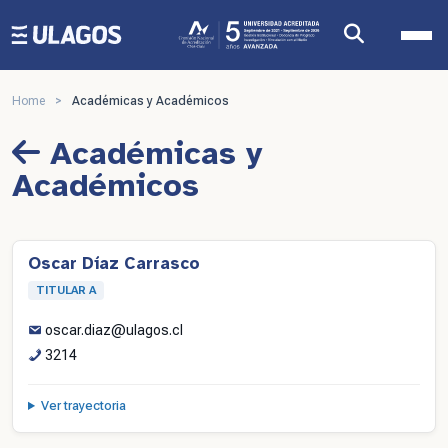
Ulagos Template
Home
>
Académicas y Académicos
Académicas y
Académicos
Oscar Díaz Carrasco
TITULAR A
oscar.diaz@ulagos.cl
3214
Ver trayectoria