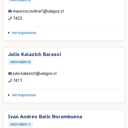
mauricio.molina1@ulagos.cl
7423
Ver trayectoria
Julio Kalazich Barassi
ASOCIADO B
julio.kalazich@ulagos.cl
7417
Ver trayectoria
Ivan Andres Balic Norambuena
ASOCIADO C