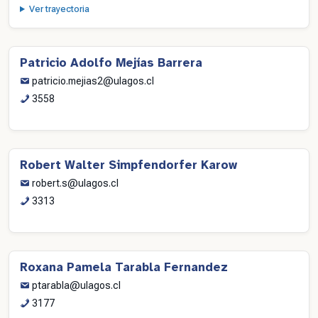
Ver trayectoria
Patricio Adolfo Mejías Barrera
patricio.mejias2@ulagos.cl
3558
Robert Walter Simpfendorfer Karow
robert.s@ulagos.cl
3313
Roxana Pamela Tarabla Fernandez
ptarabla@ulagos.cl
3177