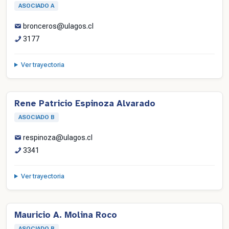
ASOCIADO A
bronceros@ulagos.cl
3177
Ver trayectoria
Rene Patricio Espinoza Alvarado
ASOCIADO B
respinoza@ulagos.cl
3341
Ver trayectoria
Mauricio A. Molina Roco
ASOCIADO B