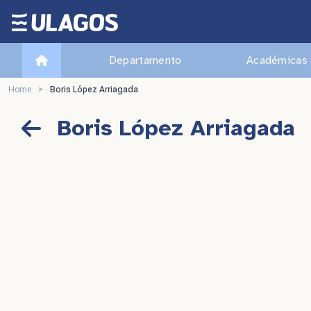
Ulagos Template
Departamento
Académicas 
Home
>
Boris López Arriagada
Boris López Arriagada